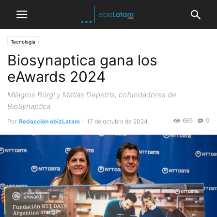
Tecnología
Biosynaptica gana los
eAwards 2024
Milagros Bürgi y Matias Depetris, cofundadores de
BioSynaptica.
665
0
Por
Redacción ebizLatam
-
17 de octubre de 2024