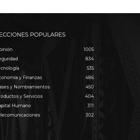
ECCIONES POPULARES
pinión
1005
eguridad
834
ecnología
535
conomía y Finanzas
486
ases y Nombramientos
450
roductos y Servicios
404
apital Humano
311
elecomunicaciones
302