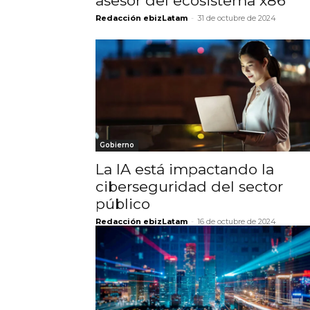
asesor del ecosistema x86
Redacción ebizLatam
-
31 de octubre de 2024
Gobierno
La IA está impactando la
ciberseguridad del sector
público
Redacción ebizLatam
-
16 de octubre de 2024