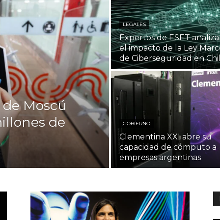
LEGALES
Expertos de ESET analiz
el impacto de la Ley Marc
de Ciberseguridad en Chi
je de Moscú
millones de
GOBIERNO
Clementina XXI abre su
capacidad de cómputo a
empresas argentinas