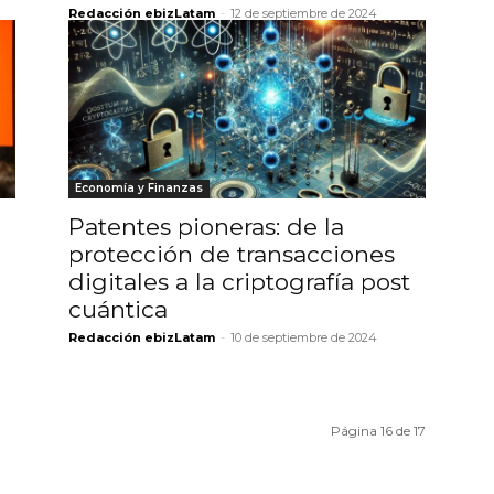
Redacción ebizLatam
-
12 de septiembre de 2024
Economía y Finanzas
Patentes pioneras: de la
protección de transacciones
digitales a la criptografía post
cuántica
Redacción ebizLatam
-
10 de septiembre de 2024
Página 16 de 17