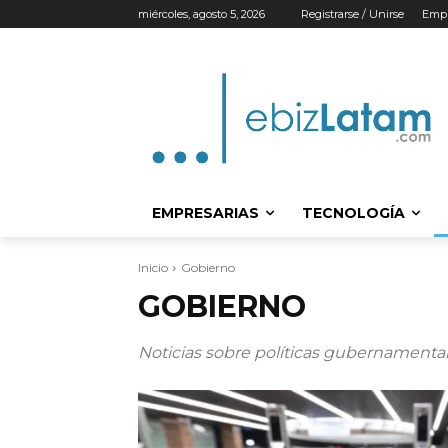
miércoles, agosto 5, 2026
Registrarse / Unirse
Empr
EMPRESARIAS
TECNOLOGÍA
Inicio
Gobierno
GOBIERNO
Noticias sobre políticas gubernamentale