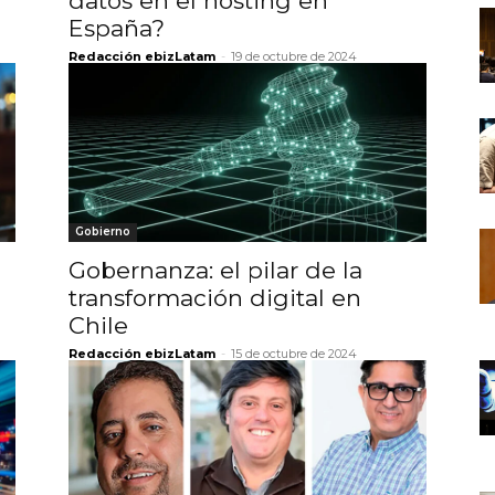
datos en el hosting en
España?
Redacción ebizLatam
-
19 de octubre de 2024
Gobierno
Gobernanza: el pilar de la
transformación digital en
Chile
Redacción ebizLatam
-
15 de octubre de 2024