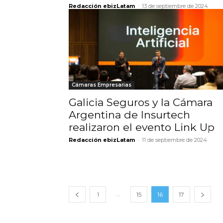
Redacción ebizLatam
-
13 de septiembre de 2024
Cámaras Empresarias
Galicia Seguros y la Cámara
Argentina de Insurtech
realizaron el evento Link Up
Redacción ebizLatam
-
11 de septiembre de 2024
...
1
15
16
17