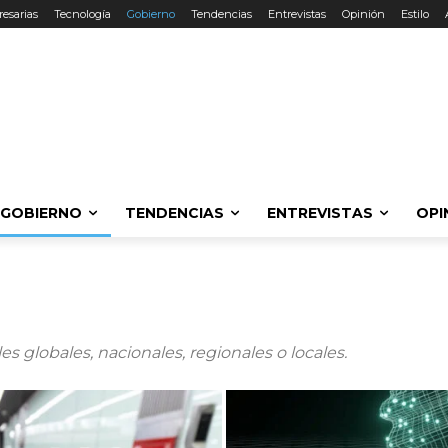
esarias
Tecnología
Gobierno
Tendencias
Entrevistas
Opinión
Estilo
GOBIERNO
TENDENCIAS
ENTREVISTAS
OPI
s globales, nacionales, regionales o locales.