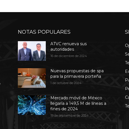
NOTAS POPULARES
S
ATVC renueva sus
O
autoridades
S
16 de diciembre de 2024
T
Nuevas propuestas de spa
E
para la primavera porteña
P
b
1 de octubre de 2024
P
C
Mercado móvil de México
llegaría a 149,5 M de líneas a
T
fines de 2024
19 de septiembre de 2024