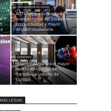
CÁMARAS EMPRESARIAS
ACTI llama a convertir el
an
avance digital del Estado en
o
productividad y mayor
le
difusión ciudadana
GOBIERNO
Moscú inaugurará el mayor
centro de control de
transporte urbano de
Europa
MÁS LEÍDAS