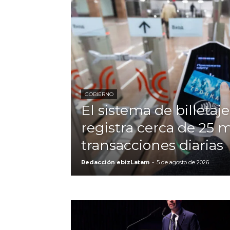
GOBIERNO
El sistema de billeta
registra cerca de 25 
transacciones diarias
Redacción ebizLatam
-
5 de agosto de 2026