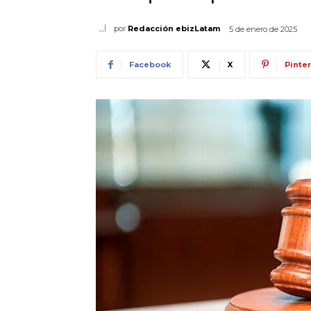
por
Redacción ebizLatam
5 de enero de 2025
Facebook
X
Pinte