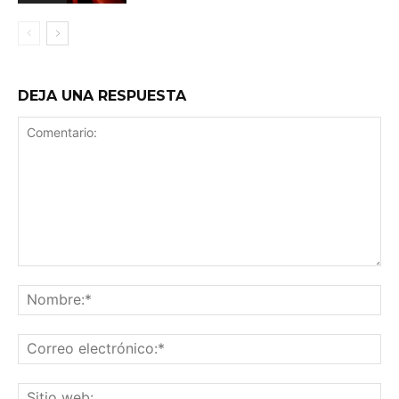
DEJA UNA RESPUESTA
Comentario:
No
Co
ele
Sit