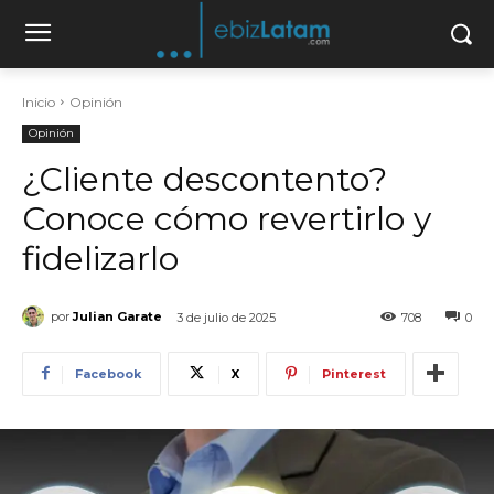
Inicio
Opinión
Opinión
¿Cliente descontento?
Conoce cómo revertirlo y
fidelizarlo
por
Julian Garate
3 de julio de 2025
708
0
Facebook
X
Pinterest