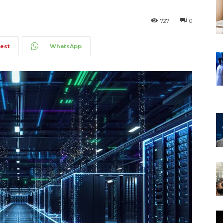
727
0
rest
WhatsApp