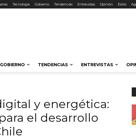
arias
Tecnología
Gobierno
Tendencias
Entrevistas
Opinión
Estilo
Ag
GOBIERNO
TENDENCIAS
ENTREVISTAS
OPI
igital y energética:
ara el desarrollo
hile