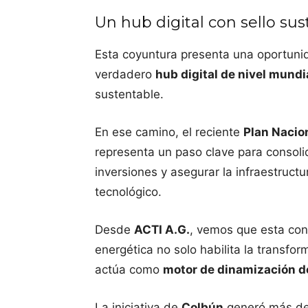
Un hub digital con sello su
Esta coyuntura presenta una oportuni
verdadero
hub digital de nivel mundi
sustentable.
En ese camino, el reciente
Plan Nacio
representa un paso clave para consoli
inversiones y asegurar la infraestructu
tecnológico.
Desde
ACTI A.G.
, vemos que esta conv
energética no solo habilita la transfo
actúa como
motor de dinamización d
La iniciativa de
Colbún
generó más de 