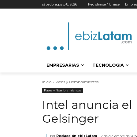
sábado, agosto 8, 2026
Registrarse / Unirse
Empres
EMPRESARIAS
TECNOLOGÍA
Inicio
Pases y Nombramientos
Pases y Nombramientos
Intel anuncia el 
Gelsinger
por
Redacción ebizLatam
2 de diciembre de 202