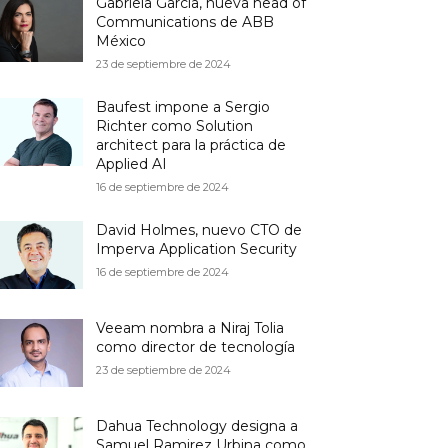
Gabriela García, nueva head of
Communications de ABB
México
23 de septiembre de 2024
Baufest impone a Sergio
Richter como Solution
architect para la práctica de
Applied AI
16 de septiembre de 2024
David Holmes, nuevo CTO de
Imperva Application Security
16 de septiembre de 2024
Veeam nombra a Niraj Tolia
como director de tecnología
23 de septiembre de 2024
Dahua Technology designa a
Samuel Ramirez Urbina como