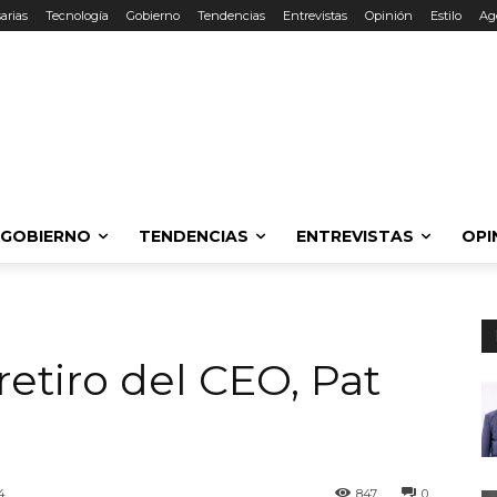
arias
Tecnología
Gobierno
Tendencias
Entrevistas
Opinión
Estilo
Ag
GOBIERNO
TENDENCIAS
ENTREVISTAS
OPI
retiro del CEO, Pat
4
847
0