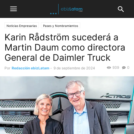
Noticias Empresarias
Pases y Nombramientos
Karin Rådström sucederá a
Martin Daum como directora
General de Daimler Truck
939
0
Por
Redacción ebizLatam
-
9 de septiembre de 2024