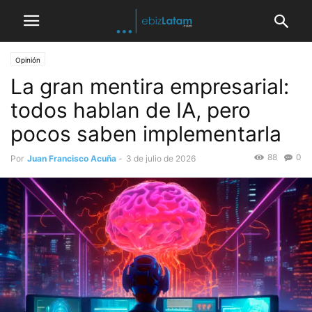
Opinión
La gran mentira empresarial:
todos hablan de IA, pero
pocos saben implementarla
88
0
Por
Juan Francisco Acuña
-
3 de julio de 2026