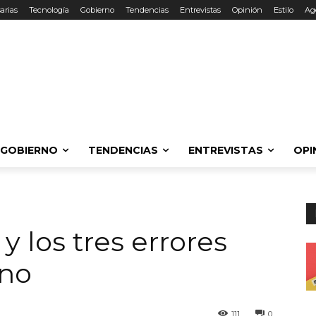
arias
Tecnología
Gobierno
Tendencias
Entrevistas
Opinión
Estilo
Ag
GOBIERNO
TENDENCIAS
ENTREVISTAS
OPI
y los tres errores
eno
111
0