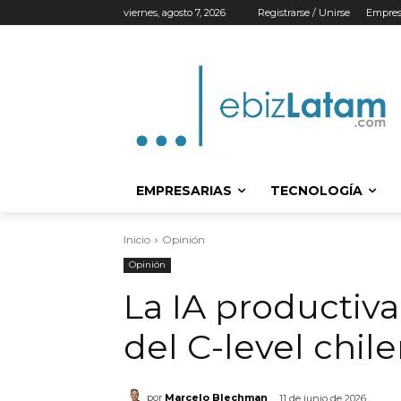
viernes, agosto 7, 2026
Registrarse / Unirse
Empres
EMPRESARIAS
TECNOLOGÍA
Inicio
Opinión
Opinión
La IA productiva 
del C-level chil
por
Marcelo Blechman
11 de junio de 2026