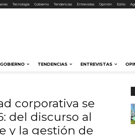
arias
Tecnología
Gobierno
Tendencias
Entrevistas
Opinión
Estilo
Ag
GOBIERNO
TENDENCIAS
ENTREVISTAS
OPI
ad corporativa se
: del discurso al
 y la gestión de