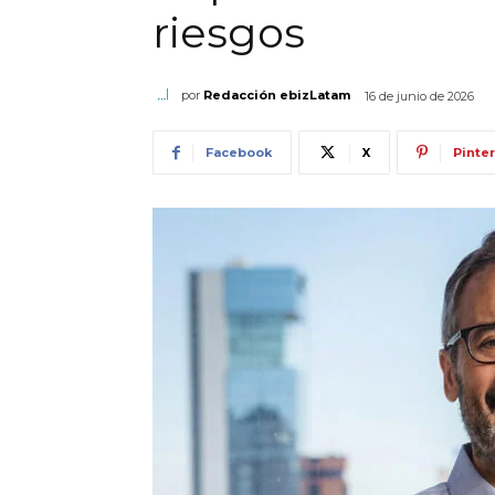
riesgos
por
Redacción ebizLatam
16 de junio de 2026
Facebook
X
Pinte