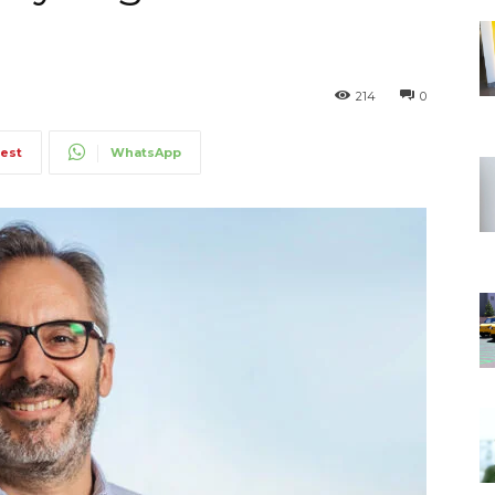
214
0
rest
WhatsApp