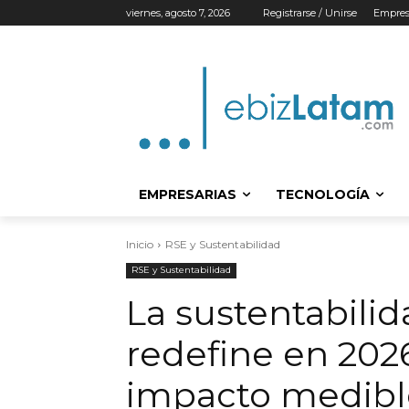
viernes, agosto 7, 2026
Registrarse / Unirse
Empres
EMPRESARIAS
TECNOLOGÍA
Inicio
RSE y Sustentabilidad
RSE y Sustentabilidad
La sustentabilid
redefine en 2026
impacto medible