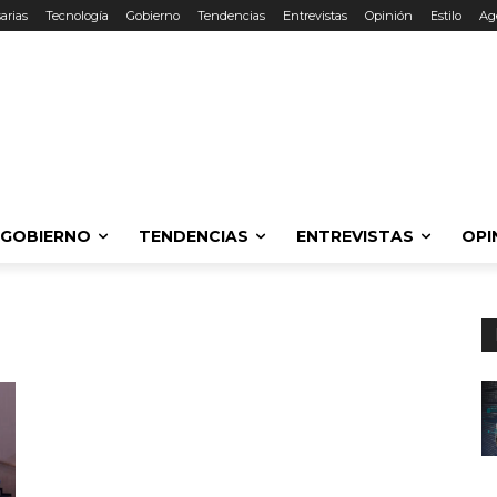
arias
Tecnología
Gobierno
Tendencias
Entrevistas
Opinión
Estilo
Ag
GOBIERNO
TENDENCIAS
ENTREVISTAS
OPI