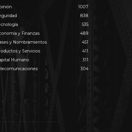
pinión
1007
eguridad
838
ecnología
535
conomía y Finanzas
489
ases y Nombramientos
451
roductos y Servicios
411
apital Humano
311
elecomunicaciones
304