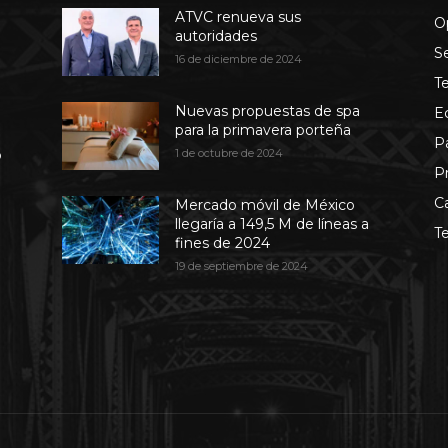
ATVC renueva sus
O
autoridades
S
16 de diciembre de 2024
T
Nuevas propuestas de spa
E
para la primavera porteña
P
b
1 de octubre de 2024
P
C
Mercado móvil de México
llegaría a 149,5 M de líneas a
T
fines de 2024
19 de septiembre de 2024