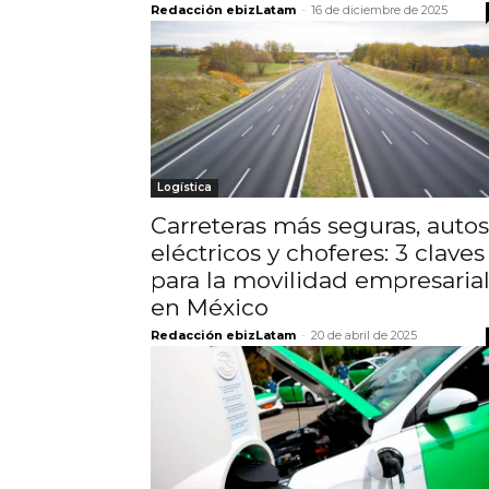
Redacción ebizLatam
-
16 de diciembre de 2025
Logística
Carreteras más seguras, autos
eléctricos y choferes: 3 claves
para la movilidad empresaria
en México
Redacción ebizLatam
-
20 de abril de 2025