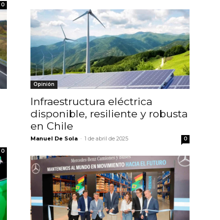
0
Opinión
Infraestructura eléctrica
disponible, resiliente y robusta
l
en Chile
Manuel De Sola
-
1 de abril de 2025
0
0