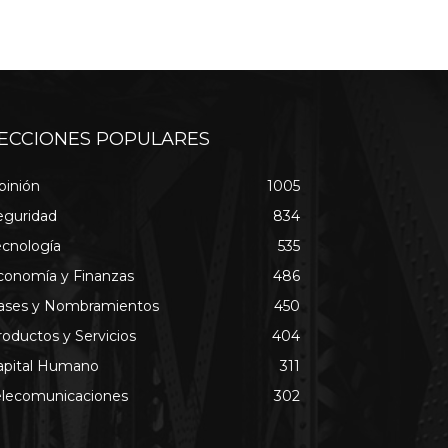
ECCIONES POPULARES
pinión
1005
eguridad
834
ecnología
535
conomía y Finanzas
486
ases y Nombramientos
450
roductos y Servicios
404
apital Humano
311
elecomunicaciones
302