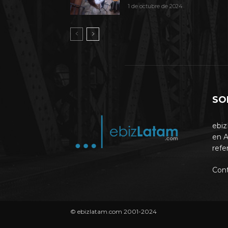
1 de octubre de 2024
SO
ebiz
en A
refe
Con
© ebizlatam.com 2001-2024