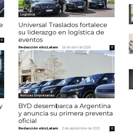
Logística
e
Universal Traslados fortalece
su liderazgo en logística de
eventos
0
Redacción ebizLatam
-
26 de abril de 2026
0
Noticias Empresarias
y
BYD desembarca a Argentina
y anuncia su primera preventa
oficial
Redacción ebizLatam
-
3 de septiembre de 2025
0