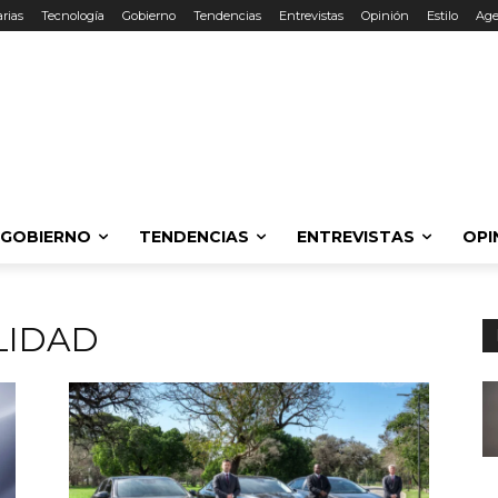
rias
Tecnología
Gobierno
Tendencias
Entrevistas
Opinión
Estilo
Ag
GOBIERNO
TENDENCIAS
ENTREVISTAS
OPI
LIDAD