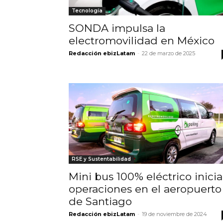
Tecnología
SONDA impulsa la
electromovilidad en México
Redacción ebizLatam
-
22 de marzo de 2025
RSE y Sustentabilidad
Mini bus 100% eléctrico inicia
operaciones en el aeropuerto
de Santiago
Redacción ebizLatam
-
19 de noviembre de 2024