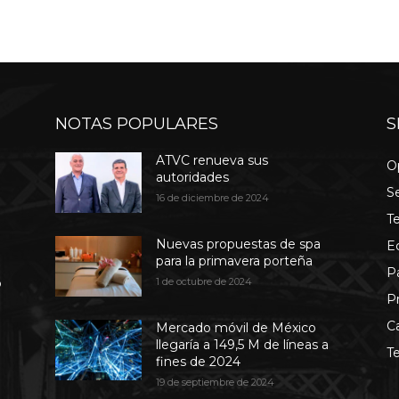
NOTAS POPULARES
S
ATVC renueva sus
O
autoridades
S
16 de diciembre de 2024
T
Nuevas propuestas de spa
E
para la primavera porteña
P
b
1 de octubre de 2024
P
C
Mercado móvil de México
llegaría a 149,5 M de líneas a
T
fines de 2024
19 de septiembre de 2024