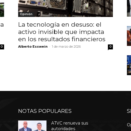
Opinión
la
La tecnología en desuso: el
activo invisible que impacta
en los resultados financieros
Alberto Esswein
-
1 de marzo de 2026
0
0
NOTAS POPULARES
S
ATVC renueva sus
O
autoridades