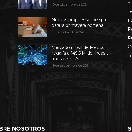
S
16 de diciembre de 2024
T
Nuevas propuestas de spa
E
para la primavera porteña
P
b
1 de octubre de 2024
P
C
Mercado móvil de México
llegaría a 149,5 M de líneas a
T
fines de 2024
19 de septiembre de 2024
BRE NOSOTROS
S