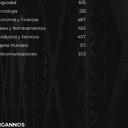
eguridad
835
ecnología
535
conomía y Finanzas
487
ases y Nombramientos
450
roductos y Servicios
407
apital Humano
311
elecomunicaciones
303
IGANNOS