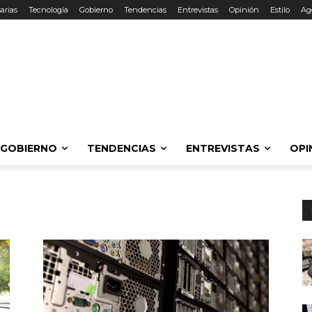
arias
Tecnología
Gobierno
Tendencias
Entrevistas
Opinión
Estilo
Ag
GOBIERNO
TENDENCIAS
ENTREVISTAS
OPI