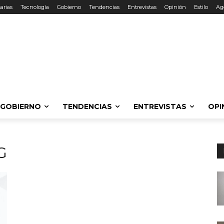
arias
Tecnología
Gobierno
Tendencias
Entrevistas
Opinión
Estilo
Ag
GOBIERNO
TENDENCIAS
ENTREVISTAS
OPI
G