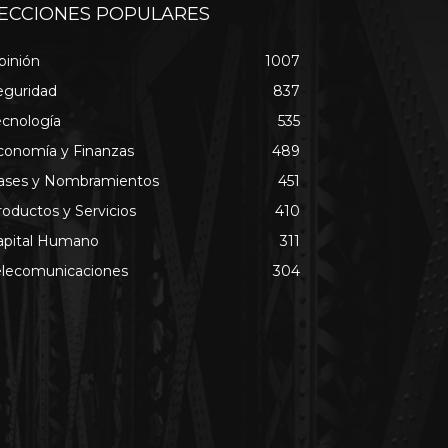
ECCIONES POPULARES
pinión
1007
eguridad
837
ecnología
535
conomía y Finanzas
489
ases y Nombramientos
451
roductos y Servicios
410
apital Humano
311
elecomunicaciones
304