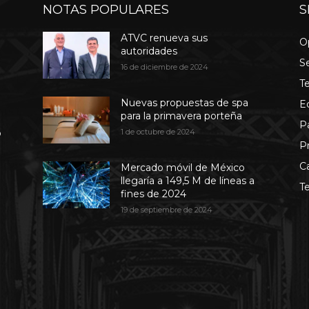
NOTAS POPULARES
S
ATVC renueva sus
O
autoridades
S
16 de diciembre de 2024
T
Nuevas propuestas de spa
E
para la primavera porteña
P
b
1 de octubre de 2024
P
C
Mercado móvil de México
llegaría a 149,5 M de líneas a
T
fines de 2024
19 de septiembre de 2024