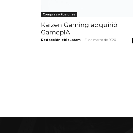
Compras y Fusiones
Kaizen Gaming adquirió
GameplAI
Redacción ebizLatam
-
21 de marzo de 2026