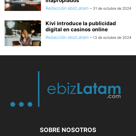
inapropiados
Redacción ebizLatam
-
31 de octubre de 2024
Kivi introduce la publicidad
digital en casinos online
Redacción ebizLatam
-
13 de octubre de 2024
SOBRE NOSOTROS