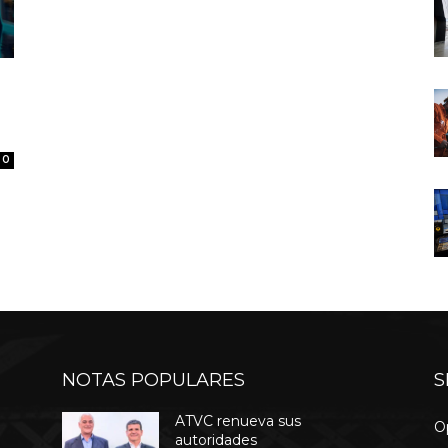
0
NOTAS POPULARES
S
ATVC renueva sus
O
autoridades