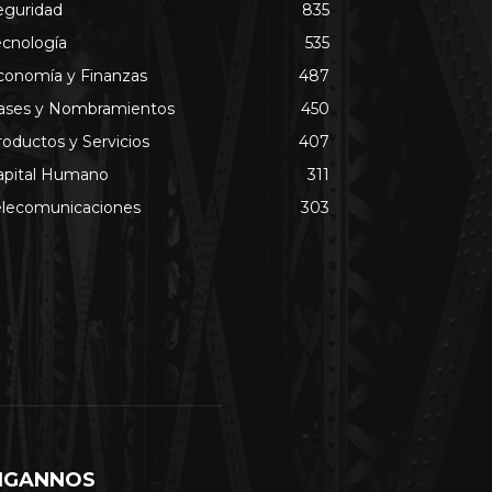
eguridad
835
ecnología
535
conomía y Finanzas
487
ases y Nombramientos
450
roductos y Servicios
407
apital Humano
311
elecomunicaciones
303
IGANNOS