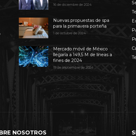
S
16 de diciembre de 2024
T
Nuevas propuestas de spa
E
para la primavera porteña
P
b
1 de octubre de 2024
P
C
Mercado móvil de México
llegaría a 149,5 M de líneas a
T
fines de 2024
19 de septiembre de 2024
BRE NOSOTROS
S