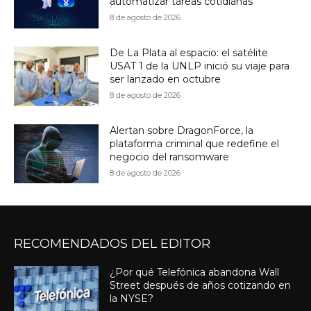
automatizar tareas cotidianas
8 de agosto de 2026
De La Plata al espacio: el satélite
USAT 1 de la UNLP inició su viaje para
ser lanzado en octubre
8 de agosto de 2026
Alertan sobre DragonForce, la
plataforma criminal que redefine el
negocio del ransomware
8 de agosto de 2026
RECOMENDADOS DEL EDITOR
¿Por qué Telefónica abandona Wall
Street después de años cotizando en
la NYSE?