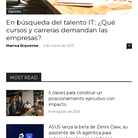
Opinión
En búsqueda del talento IT: ¿Qué
cursos y carreras demandan las
empresas?
Marina Riquelme
-
3 de marzo de 2025
0
MOST READ
5 claves para construir un
posicionamiento ejecutivo con
impacto
8 de agosto de 2026
ASUS lanza la beta de Zenni Claw, su
asistente de IA agéntica para