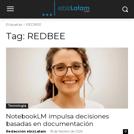
Etiquetas
REDBEE
Tag:
REDBEE
Tecnología
NotebookLM impulsa decisiones
basadas en documentación
Redacción ebizLatam
-
18 de febrero de 2026
0