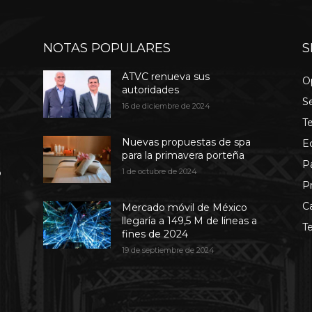
NOTAS POPULARES
S
ATVC renueva sus
O
autoridades
S
16 de diciembre de 2024
T
Nuevas propuestas de spa
E
para la primavera porteña
P
b
1 de octubre de 2024
P
C
Mercado móvil de México
llegaría a 149,5 M de líneas a
T
fines de 2024
19 de septiembre de 2024