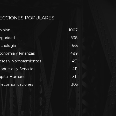
ECCIONES POPULARES
pinión
1007
eguridad
838
ecnología
535
conomía y Finanzas
489
ases y Nombramientos
451
roductos y Servicios
411
apital Humano
311
elecomunicaciones
305