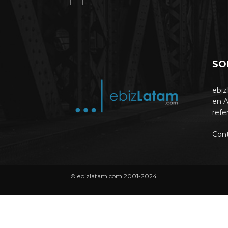
SO
ebiz
en A
refe
Con
© ebizlatam.com 2001-2024