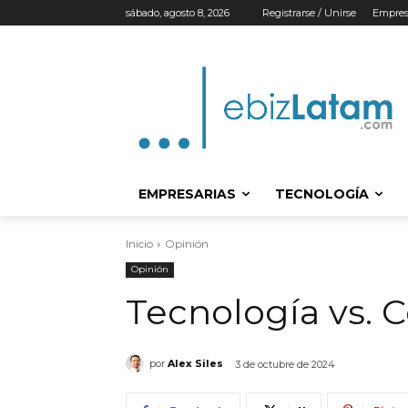
sábado, agosto 8, 2026
Registrarse / Unirse
Empres
EMPRESARIAS
TECNOLOGÍA
Inicio
Opinión
Opinión
Tecnología vs. 
por
Alex Siles
3 de octubre de 2024