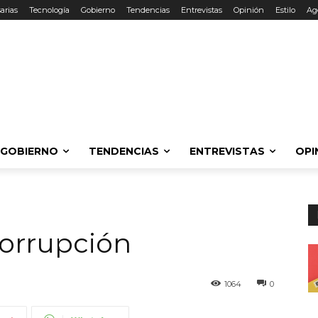
arias
Tecnología
Gobierno
Tendencias
Entrevistas
Opinión
Estilo
Ag
GOBIERNO
TENDENCIAS
ENTREVISTAS
OPI
Corrupción
1064
0