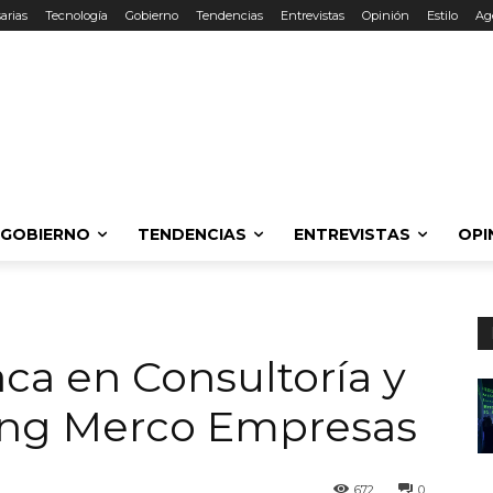
arias
Tecnología
Gobierno
Tendencias
Entrevistas
Opinión
Estilo
Ag
GOBIERNO
TENDENCIAS
ENTREVISTAS
OPI
ca en Consultoría y
king Merco Empresas
672
0