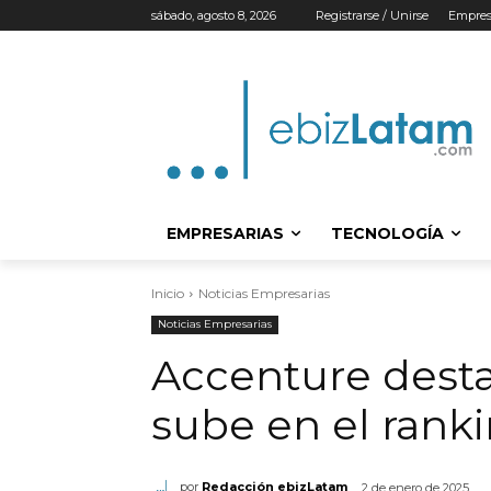
sábado, agosto 8, 2026
Registrarse / Unirse
Empres
EMPRESARIAS
TECNOLOGÍA
Inicio
Noticias Empresarias
Noticias Empresarias
Accenture desta
sube en el ran
por
Redacción ebizLatam
2 de enero de 2025