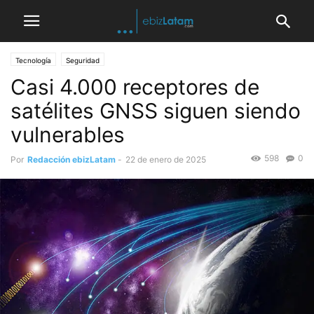
Tecnología
Seguridad
Casi 4.000 receptores de
satélites GNSS siguen siendo
vulnerables
598
0
Por
Redacción ebizLatam
-
22 de enero de 2025