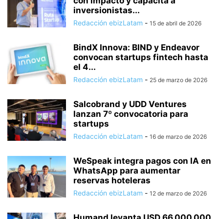
con impacto y capacita a
inversionistas...
Redacción ebizLatam
-
15 de abril de 2026
BindX Innova: BIND y Endeavor
convocan startups fintech hasta
el 4...
Redacción ebizLatam
-
25 de marzo de 2026
Salcobrand y UDD Ventures
lanzan 7º convocatoria para
startups
Redacción ebizLatam
-
16 de marzo de 2026
WeSpeak integra pagos con IA en
WhatsApp para aumentar
reservas hoteleras
Redacción ebizLatam
-
12 de marzo de 2026
Humand levanta USD 66.000.000