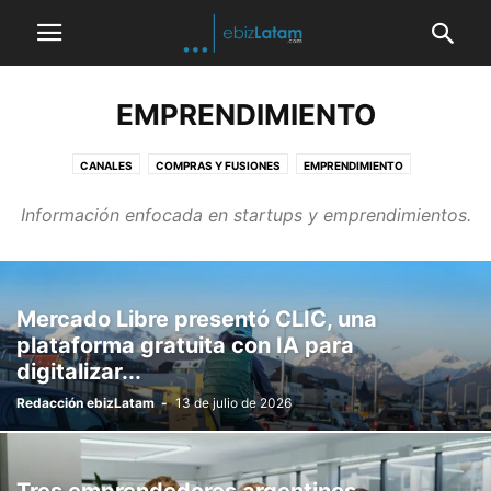
EMPRENDIMIENTO
CANALES
COMPRAS Y FUSIONES
EMPRENDIMIENTO
MARKETING Y COMUNICACIONES
PASES Y NOMBRAMIENTOS
Información enfocada en startups y emprendimientos.
RESULTADOS FINANCIEROS
RSE Y SUSTENTABILIDAD
Mercado Libre presentó CLIC, una
plataforma gratuita con IA para
digitalizar...
Redacción ebizLatam
-
13 de julio de 2026