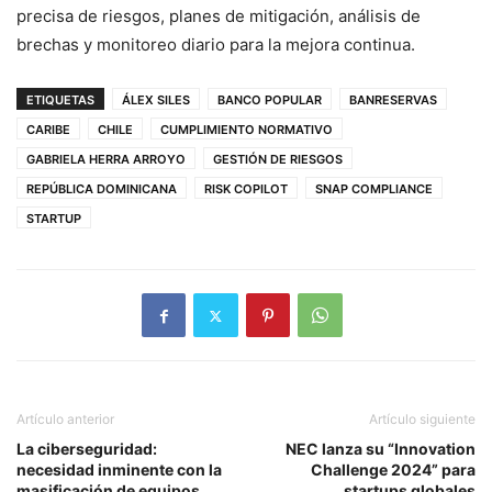
precisa de riesgos, planes de mitigación, análisis de
brechas y monitoreo diario para la mejora continua.
ETIQUETAS
ÁLEX SILES
BANCO POPULAR
BANRESERVAS
CARIBE
CHILE
CUMPLIMIENTO NORMATIVO
GABRIELA HERRA ARROYO
GESTIÓN DE RIESGOS
REPÚBLICA DOMINICANA
RISK COPILOT
SNAP COMPLIANCE
STARTUP
Artículo anterior
Artículo siguiente
La ciberseguridad:
NEC lanza su “Innovation
necesidad inminente con la
Challenge 2024” para
masificación de equipos
startups globales