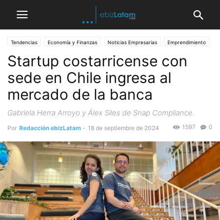
Tendencias
Economía y Finanzas
Noticias Empresarias
Emprendimiento
Startup costarricense con
sede en Chile ingresa al
mercado de la banca
Gabriela Herra Arroyo y Álex Siles de Snap Compliance.
1597
0
Por
Redacción ebizLatam
-
18 de septiembre de 2024