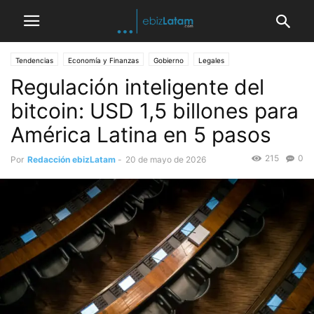
Tendencias
Economía y Finanzas
Gobierno
Legales
Regulación inteligente del
bitcoin: USD 1,5 billones para
América Latina en 5 pasos
215
0
Por
Redacción ebizLatam
-
20 de mayo de 2026