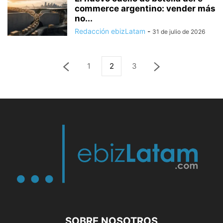
commerce argentino: vender más
no...
Redacción ebizLatam
-
31 de julio de 2026
1
2
3
SOBRE NOSOTROS