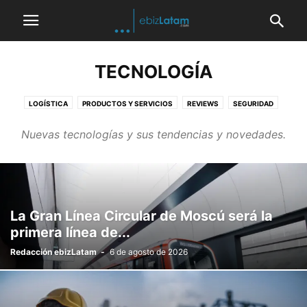
TECNOLOGÍA
LOGÍSTICA
PRODUCTOS Y SERVICIOS
REVIEWS
SEGURIDAD
TELECOMUNICACIONES
Nuevas tecnologías y sus tendencias y novedades.
La Gran Línea Circular de Moscú será la
primera línea de...
Redacción ebizLatam
-
6 de agosto de 2026