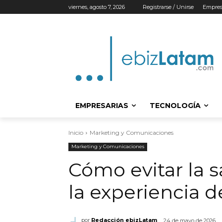
viernes, agosto 7, 2026
Registrarse / Unirse
Empres
EMPRESARIAS
TECNOLOGÍA
Inicio
Marketing y Comunicaciones
Marketing y Comunicaciones
Cómo evitar la s
la experiencia d
por
Redacción ebizLatam
24 de mayo de 2026