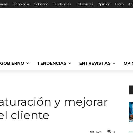
arias
Tecnología
Gobierno
Tendencias
Entrevistas
Opinión
Estilo
Ag
GOBIERNO
TENDENCIAS
ENTREVISTAS
OPI
aturación y mejorar
el cliente
149
0