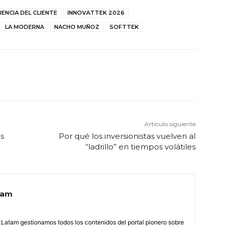
IENCIA DEL CLIENTE
INNOVATTEK 2026
LA MODERNA
NACHO MUÑOZ
SOFTTEK
Artículo siguiente
os
Por qué los inversionistas vuelven al
“ladrillo” en tiempos volátiles
tam
Latam gestionamos todos los contenidos del portal pionero sobre