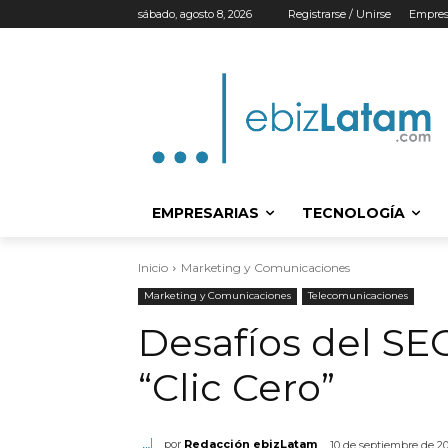
sábado, agosto 8, 2026
Registrarse / Unirse
Empres
EMPRESARIAS
TECNOLOGÍA
Inicio
Marketing y Comunicaciones
Marketing y Comunicaciones
Telecomunicaciones
Desafíos del SEO
“Clic Cero”
por
Redacción ebizLatam
10 de septiembre de 2