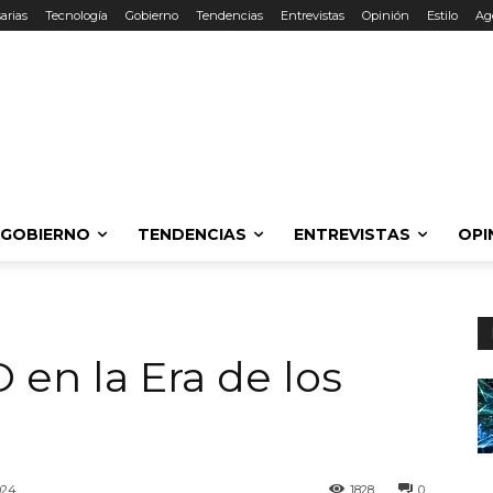
arias
Tecnología
Gobierno
Tendencias
Entrevistas
Opinión
Estilo
Ag
GOBIERNO
TENDENCIAS
ENTREVISTAS
OPI
 en la Era de los
024
1828
0