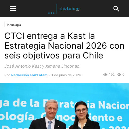
Tecnología
CTCI entrega a Kast la
Estrategia Nacional 2026 con
seis objetivos para Chile
José Antonio Kast y Ximena Linconao.
192
0
Por
Redacción ebizLatam
-
1 de junio de 2026