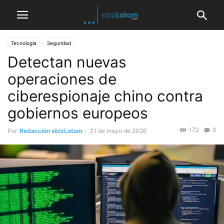
Tecnología
Seguridad
Detectan nuevas
operaciones de
ciberespionaje chino contra
gobiernos europeos
172
0
Por
Redacción ebizLatam
-
31 de mayo de 2026