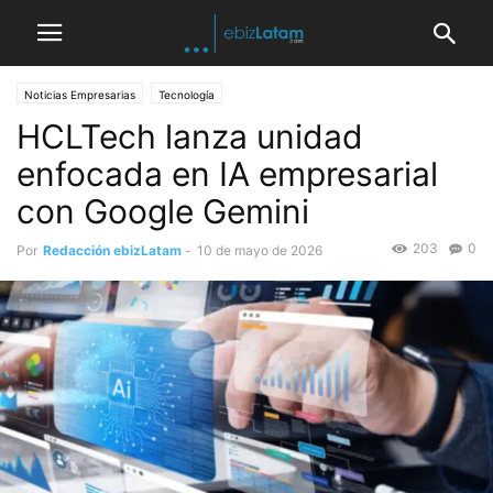
Noticias Empresarias
Tecnología
HCLTech lanza unidad
enfocada en IA empresarial
con Google Gemini
203
0
Por
Redacción ebizLatam
-
10 de mayo de 2026