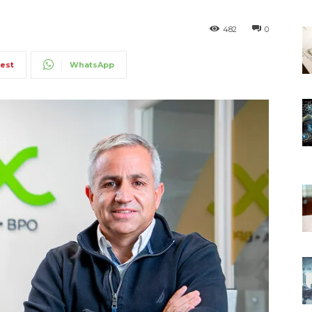
482
0
rest
WhatsApp