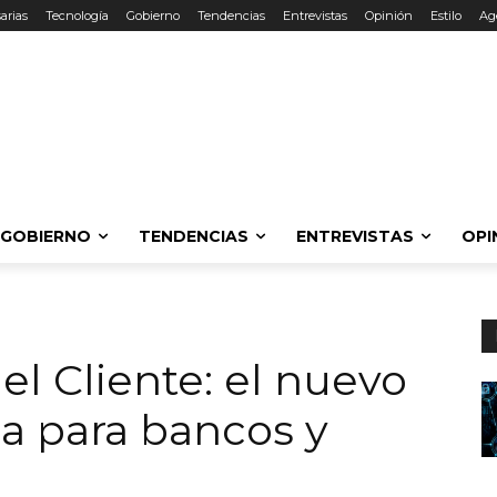
arias
Tecnología
Gobierno
Tendencias
Entrevistas
Opinión
Estilo
Ag
GOBIERNO
TENDENCIAS
ENTREVISTAS
OPI
el Cliente: el nuevo
a para bancos y