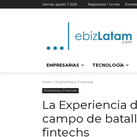
viernes, agosto 7, 2026
Registrarse / Unirse
Empres
EMPRESARIAS
TECNOLOGÍA
Inicio
Economía y Finanzas
Economía y Finanzas
La Experiencia d
campo de batall
fintechs