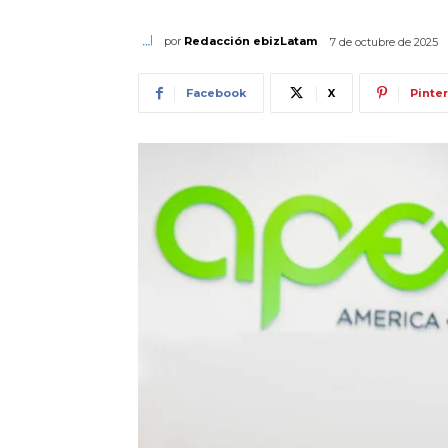
por
Redacción ebizLatam
7 de octubre de 2025
Facebook
X
Pinte