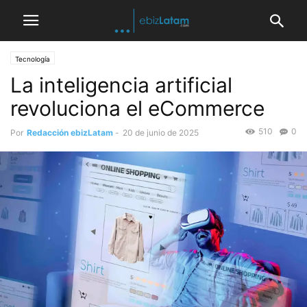
Tecnología
La inteligencia artificial
revoluciona el eCommerce
510
0
Por
Redacción ebizLatam
-
20 de junio de 2025