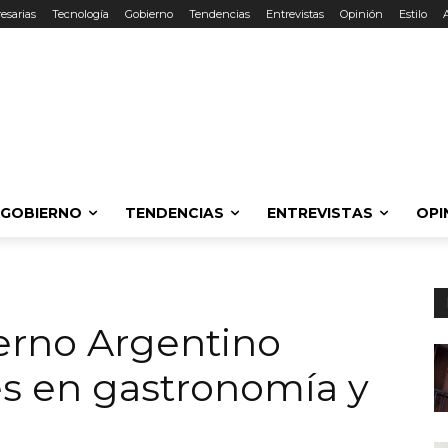
esarias
Tecnología
Gobierno
Tendencias
Entrevistas
Opinión
Estilo
GOBIERNO
TENDENCIAS
ENTREVISTAS
OPI
ierno Argentino
s en gastronomía y