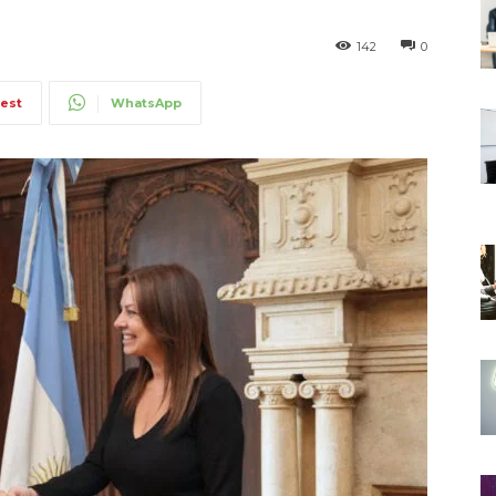
142
0
rest
WhatsApp