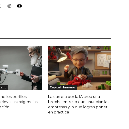
mano
Capital Humano
ine los perfiles
La carrera por la IA crea una
 eleva las exigencias
brecha entre lo que anuncian las
ación
empresas y lo que logran poner
en práctica