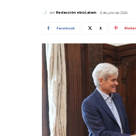
por
Redacción ebizLatam
6 de julio de 2026
Facebook
X
Pinte