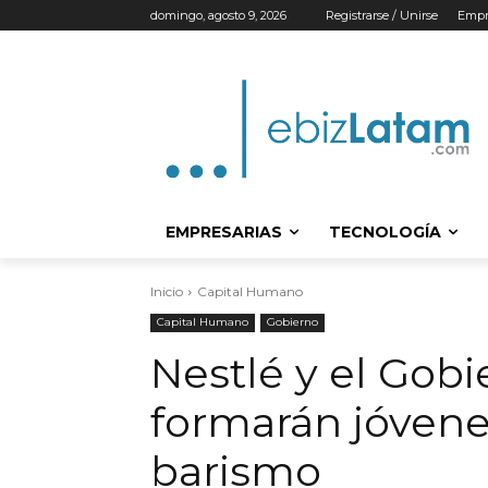
domingo, agosto 9, 2026
Registrarse / Unirse
Empr
EMPRESARIAS
TECNOLOGÍA
Inicio
Capital Humano
Capital Humano
Gobierno
Nestlé y el Gob
formarán jóvene
barismo