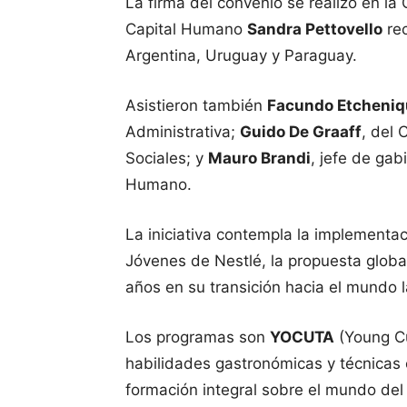
La firma del convenio se realizó en la
Capital Humano
Sandra Pettovello
rec
Argentina, Uruguay y Paraguay.
Asistieron también
Facundo Etcheniq
Administrativa;
Guido De Graaff
, del 
Sociales; y
Mauro Brandi
, jefe de gab
Humano.
La iniciativa contempla la implementac
Jóvenes de Nestlé, la propuesta glob
años en su transición hacia el mundo l
Los programas son
YOCUTA
(Young Cu
habilidades gastronómicas y técnicas 
formación integral sobre el mundo del