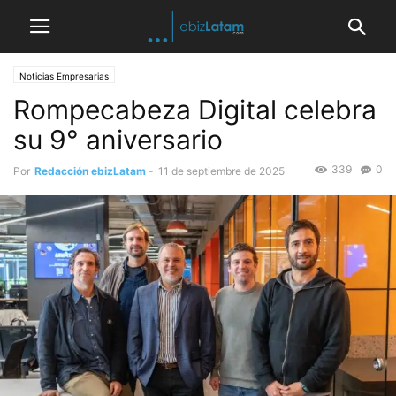
Noticias Empresarias
Rompecabeza Digital celebra
su 9° aniversario
339
0
Por
Redacción ebizLatam
-
11 de septiembre de 2025