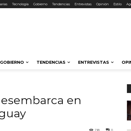
arias
Tecnología
Gobierno
Tendencias
Entrevistas
Opinión
Estilo
Ag
GOBIERNO
TENDENCIAS
ENTREVISTAS
OPI
desembarca en
uguay
218
0