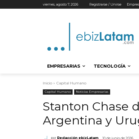
viernes, agosto 7, 2026
Registrarse / Unirse
Empres
EMPRESARIAS
TECNOLOGÍA
Inicio
Capital Humano
Capital Humano
Noticias Empresarias
Stanton Chase 
Argentina y Ur
por
Redacción ebizLatam
10 de junio de 2026