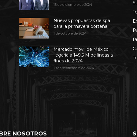
S
16 de diciembre de 2024
T
Nuevas propuestas de spa
E
para la primavera porteña
P
b
1 de octubre de 2024
P
C
Mercado móvil de México
llegaría a 149,5 M de líneas a
T
fines de 2024
19 de septiembre de 2024
BRE NOSOTROS
S