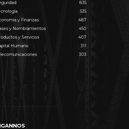
eguridad
835
ecnología
535
conomía y Finanzas
487
ases y Nombramientos
450
roductos y Servicios
407
apital Humano
311
elecomunicaciones
303
IGANNOS