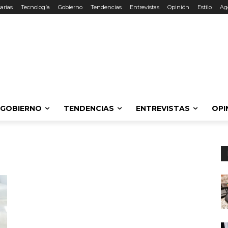
arias
Tecnología
Gobierno
Tendencias
Entrevistas
Opinión
Estilo
Ag
GOBIERNO
TENDENCIAS
ENTREVISTAS
OPI