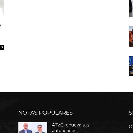
e
n
0
NOTAS POPULARES
S
ATVC renueva sus
O
autoridades