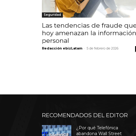
Seguridad
Las tendencias de fraude qu
hoy amenazan la informació
personal
Redacción ebizLatam
-
5 de febrero de 2026
RECOMENDADOS DEL EDITOR
¿Por qué Telefónica
abandona Wall Street