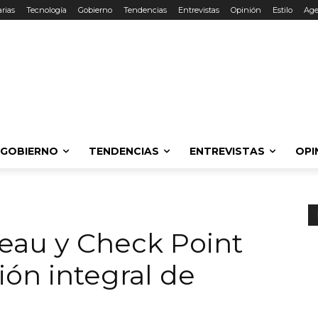
rias
Tecnología
Gobierno
Tendencias
Entrevistas
Opinión
Estilo
Ag
GOBIERNO
TENDENCIAS
ENTREVISTAS
OPI
eau y Check Point
ión integral de