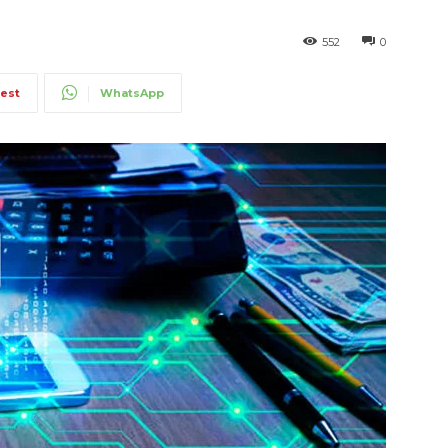
552
0
rest
WhatsApp