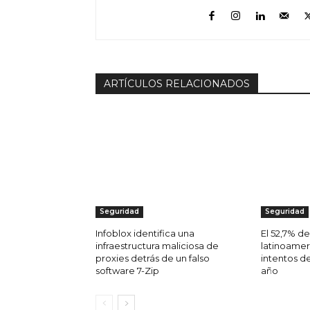
ARTÍCULOS RELACIONADOS
Seguridad
Seguridad
Infoblox identifica una
El 52,7% d
infraestructura maliciosa de
latinoamer
proxies detrás de un falso
intentos d
software 7-Zip
año