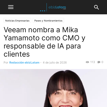
Noticias Empresarias
Pases y Nombramientos
Veeam nombra a Mika
Yamamoto como CMO y
responsable de IA para
clientes
113
0
Por
Redacción ebizLatam
-
4 de julio de 2026