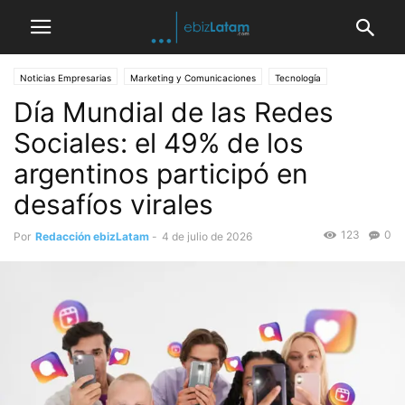
Noticias Empresarias
Marketing y Comunicaciones
Tecnología
Día Mundial de las Redes
Seguridad
Sociales: el 49% de los
argentinos participó en
desafíos virales
123
0
Por
Redacción ebizLatam
-
4 de julio de 2026