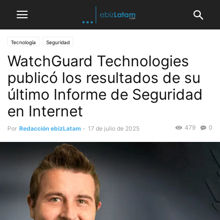
Tecnología
Seguridad
WatchGuard Technologies
publicó los resultados de su
último Informe de Seguridad
en Internet
479
0
Por
Redacción ebizLatam
-
17 de julio de 2025