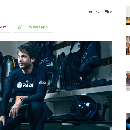
133
0
rest
WhatsApp