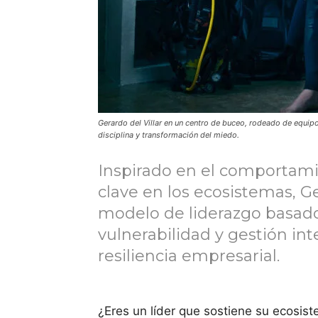
Gerardo del Villar en un centro de buceo, rodeado de equi
disciplina y transformación del miedo.
Inspirado en el comportami
clave en los ecosistemas, G
modelo de liderazgo basado
vulnerabilidad y gestión inte
resiliencia empresarial.
¿Eres un líder que sostiene su ecosist