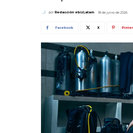
por
Redacción ebizLatam
18 de junio de 2026
Facebook
X
Pinte