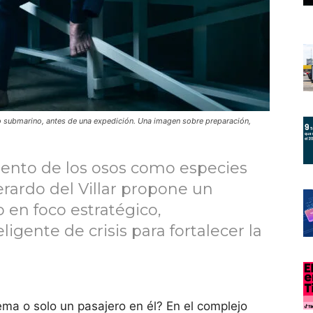
po submarino, antes de una expedición. Una imagen sobre preparación,
ento de los osos como especies
erardo del Villar propone un
 en foco estratégico,
ligente de crisis para fortalecer la
ema o solo un pasajero en él? En el complejo