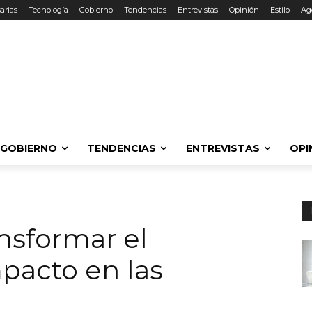
arias
Tecnología
Gobierno
Tendencias
Entrevistas
Opinión
Estilo
Ag
GOBIERNO
TENDENCIAS
ENTREVISTAS
OPI
ansformar el
mpacto en las