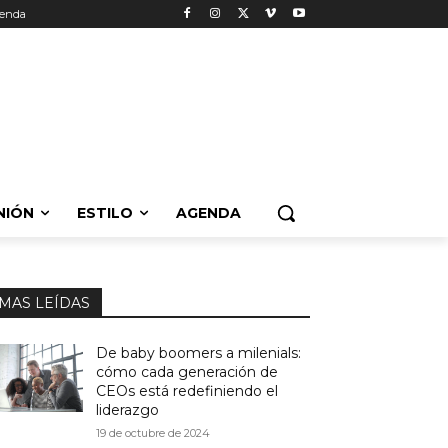
enda
NIÓN
ESTILO
AGENDA
MAS LEÍDAS
De baby boomers a milenials:
cómo cada generación de
CEOs está redefiniendo el
liderazgo
19 de octubre de 2024