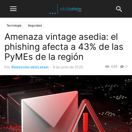
Tecnología
Seguridad
Amenaza vintage asedia: el
phishing afecta a 43% de las
PyMEs de la región
488
0
Por
Redacción ebizLatam
-
9 de junio de 2025