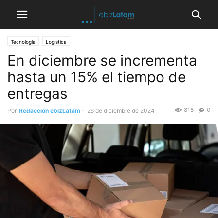
Tecnología
Logística
En diciembre se incrementa
hasta un 15% el tiempo de
entregas
818
0
Por
Redacción ebizLatam
-
26 de diciembre de 2024