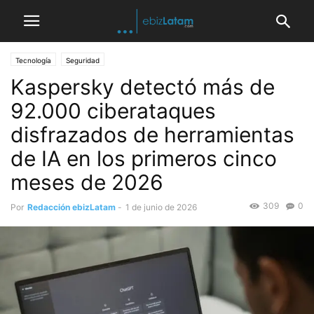
Tecnología
Seguridad
Kaspersky detectó más de
92.000 ciberataques
disfrazados de herramientas
de IA en los primeros cinco
meses de 2026
309
0
Por
Redacción ebizLatam
-
1 de junio de 2026