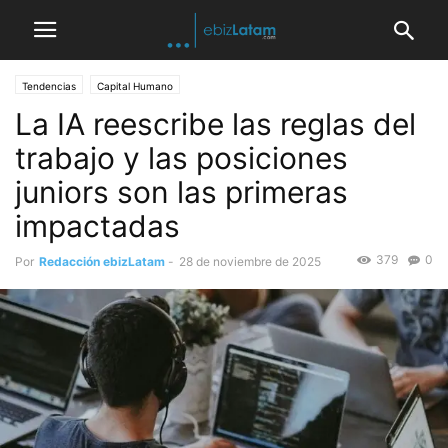
Tendencias
Capital Humano
La IA reescribe las reglas del
trabajo y las posiciones
juniors son las primeras
impactadas
379
0
Por
Redacción ebizLatam
-
28 de noviembre de 2025