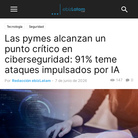
Tecnología
Seguridad
Las pymes alcanzan un
punto crítico en
ciberseguridad: 91% teme
ataques impulsados por IA
147
0
Por
Redacción ebizLatam
-
7 de junio de 2026