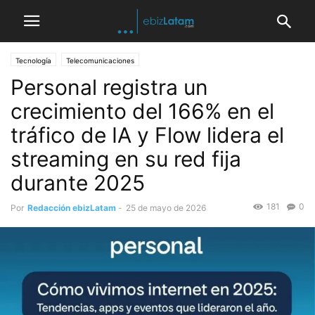
Tecnología
Telecomunicaciones
Personal registra un
crecimiento del 166% en el
tráfico de IA y Flow lidera el
streaming en su red fija
durante 2025
181
0
Por
Redacción ebizLatam
-
25 de mayo de 2026