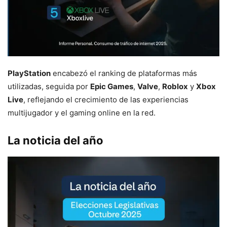
PlayStation
encabezó el ranking de plataformas más
utilizadas, seguida por
Epic Games
,
Valve
,
Roblox
y
Xbox
Live
, reflejando el crecimiento de las experiencias
multijugador y el gaming online en la red.
La noticia del año