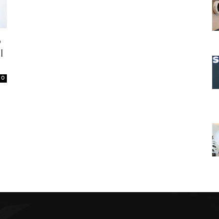
o
l
0