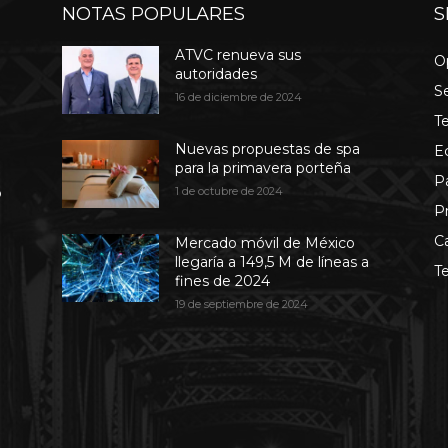
NOTAS POPULARES
S
ATVC renueva sus
O
autoridades
S
16 de diciembre de 2024
T
Nuevas propuestas de spa
E
para la primavera porteña
P
b
1 de octubre de 2024
P
C
Mercado móvil de México
llegaría a 149,5 M de líneas a
T
fines de 2024
19 de septiembre de 2024