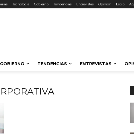
arias
Tecnología
Gobierno
Tendencias
Entrevistas
Opinión
Estilo
Ag
GOBIERNO
TENDENCIAS
ENTREVISTAS
OPI
ORPORATIVA