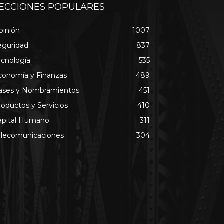
ECCIONES POPULARES
pinión
1007
eguridad
837
ecnología
535
conomía y Finanzas
489
ases y Nombramientos
451
roductos y Servicios
410
apital Humano
311
elecomunicaciones
304