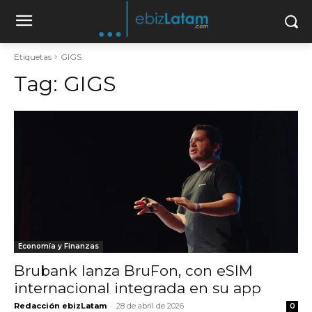
Etiquetas
GIGS
Tag:
GIGS
Economía y Finanzas
Brubank lanza BruFon, con eSIM
internacional integrada en su app
Redacción ebizLatam
-
28 de abril de 2026
0