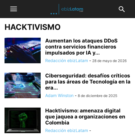
HACKTIVISMO
Aumentan los ataques DDoS
contra servicios financieros
impulsados por IA y...
Redacción ebizLatam
-
28 de mayo de 2026
Ciberseguridad: desafíos críticos
para las áreas de Tecnología en la
era...
Adam Winston
-
8 de diciembre de 2025
Hacktivismo: amenaza digital
que jaquea a organizaciones en
Colombia
Redacción ebizLatam
-